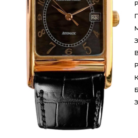
П
З
Р
К
Б
З