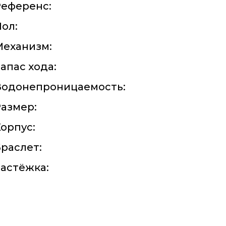
Референс:
ол:
Механизм:
апас хода:
Водонепроницаемость:
азмер:
орпус:
раслет:
астёжка: