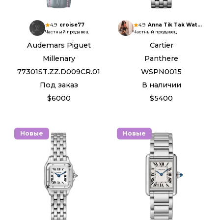
4.9
croise77
4.9
Anna Tik Tak Watches
Частный продавец
Частный продавец
Audemars Piguet
Cartier
Millenary
Panthere
77301ST.ZZ.D009CR.01
WSPN0015
Под заказ
В наличии
$6000
$5400
Новые
Новые