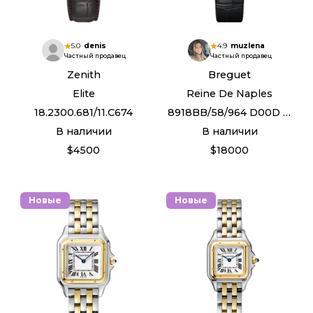
5.0
denis
4.9
muzlena
Частный продавец
Частный продавец
Zenith
Breguet
Elite
Reine De Naples
18.2300.681/11.C674
8918BB/58/964 D00D 3L
В наличии
В наличии
$4500
$18000
Новые
Новые