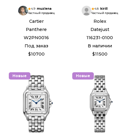
4.9
muzlena
4.8
kirill
Частный продавец
Частный продавец
Cartier
Rolex
Panthere
Datejust
W2PN0016
116231-0100
Под заказ
В наличии
$10700
$11500
Новые
Новые