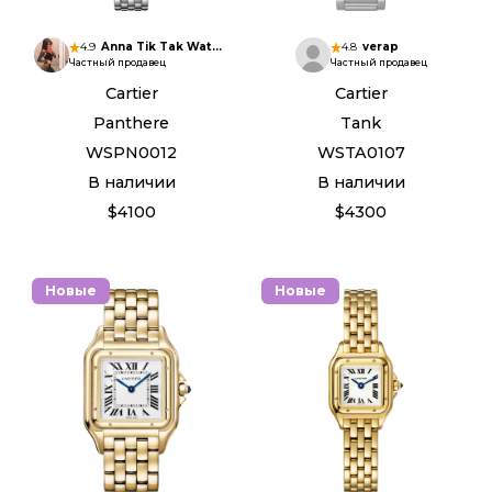
4.9
Anna Tik Tak Watches
4.8
verap
Частный продавец
Частный продавец
Cartier
Cartier
Panthere
Tank
WSPN0012
WSTA0107
В наличии
В наличии
$4100
$4300
Новые
Новые