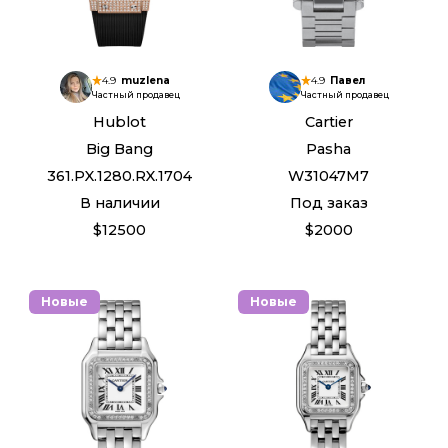
4.9
muzlena
4.9
Павел
Частный продавец
Частный продавец
Hublot
Cartier
Big Bang
Pasha
361.PX.1280.RX.1704
W31047M7
В наличии
Под заказ
$12500
$2000
Новые
Новые