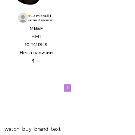
5.0
mikhail_f
Частный продавец
MB&F
HM1
10.T41RL.S
Нет в наличии
$ —
1
watch_buy_brand_text