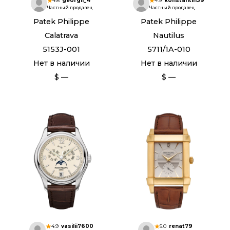
4.8
georgii_4
4.9
konstantin39
Частный продавец
Частный продавец
Patek Philippe
Patek Philippe
Calatrava
Nautilus
5153J-001
5711/1A-010
Нет в наличии
Нет в наличии
$ —
$ —
4.9
vasilii7600
5.0
renat79