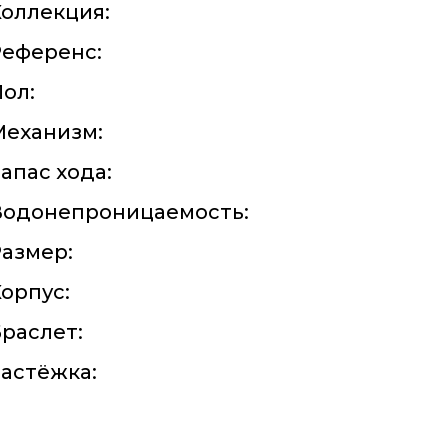
оллекция:
Референс:
ол:
Механизм:
апас хода:
Водонепроницаемость:
азмер:
орпус:
раслет:
астёжка: