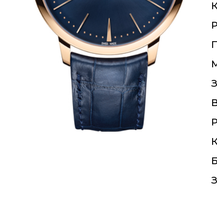
К
П
З
Р
К
Б
З