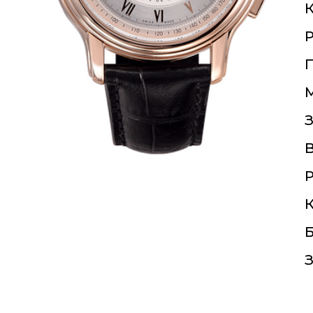
К
П
З
Р
К
Б
З