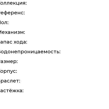
оллекция:
Референс:
ол:
Механизм:
апас хода:
Водонепроницаемость:
азмер:
орпус:
раслет:
астёжка: